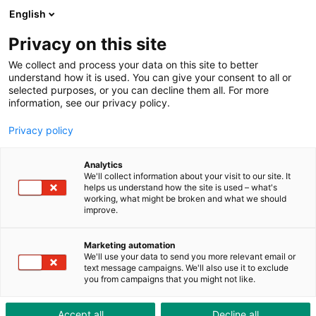
ToolShop
Entreprise
Actualités
Downloads
English
Privacy on this site
We collect and process your data on this site to better
understand how it is used. You can give your consent to all or
selected purposes, or you can decline them all. For more
information, see our privacy policy.
Chaussures de sécurité - ce
Privacy policy
que vous devez savoir
Analytics
Chez Brütsch/Rüegger Tools, chacun trouvera les
We'll collect information about your visit to our site. It
bonnes chaussures de sécurité et le service adéquat
helps us understand how the site is used – what's
working, what might be broken and what we should
improve.
Marketing automation
We'll use your data to send you more relevant email or
text message campaigns. We'll also use it to exclude
you from campaigns that you might not like.
Accept all
Decline all