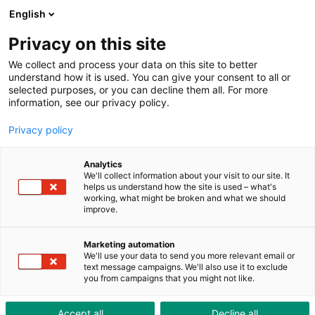
ToolShop
Entreprise
Actualités
Downloads
English
Privacy on this site
We collect and process your data on this site to better
understand how it is used. You can give your consent to all or
selected purposes, or you can decline them all. For more
information, see our privacy policy.
Abaisser les frais
Privacy policy
d'approvisionnement ?
Analytics
Nous savons comment faire.
We'll collect information about your visit to our site. It
helps us understand how the site is used – what's
working, what might be broken and what we should
Nos experts des services interne et extérieur sont des
improve.
professionnels ayant une formation mécanique et une
expérience pratique de longue date dans la
Marketing automation
We'll use your data to send you more relevant email or
construction des moules et en technique d'estampage.
text message campaigns. We'll also use it to exclude
Ils parlent la même langue que nos clients et assurent
you from campaigns that you might not like.
que la pièce correcte, parfaitement fabriquée - que ce
soit de type standard ou spécial - arrive à temps pour
Accept all
Decline all