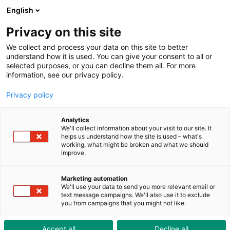
ToolShop
Entreprise
Actualités
Downloads
English
Privacy on this site
We collect and process your data on this site to better
understand how it is used. You can give your consent to all or
selected purposes, or you can decline them all. For more
information, see our privacy policy.
Du sur mesure pour vous –
Privacy policy
Rapide, simple et mobile :
votre ToolShop qui s'adapte
Analytics
We'll collect information about your visit to our site. It
à vos besoins.
helps us understand how the site is used – what's
working, what might be broken and what we should
improve.
Marketing automation
We'll use your data to send you more relevant email or
text message campaigns. We'll also use it to exclude
you from campaigns that you might not like.
Accept all
Decline all