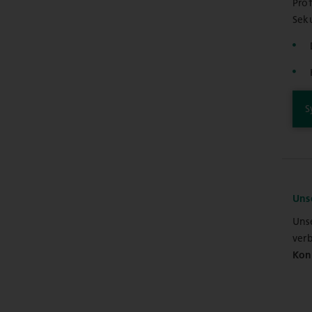
Pro
Sek
S
Uns
Uns
verb
Kon