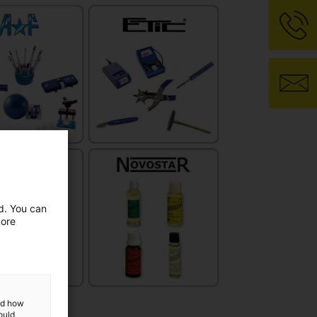
ed. You can
more
and how
ould