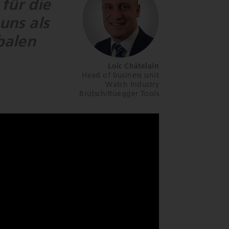
für die
uns als
balen
Loïc Châtelain
Head of business unit
Watch Industry
Brütsch/Rüegger Tools