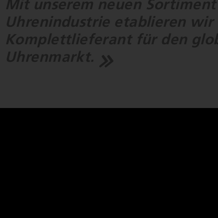
Mit unserem neuen Sortiment 
Uhrenindustrie etablieren wir 
Komplettlieferant für den glo
Uhrenmarkt.