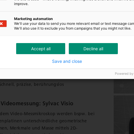
improve.
namische Messung: Sylvac Scan S25T
Marketing automation
We'll use your data to send you more relevant email or text message ca
We'll also use it to exclude you from campaigns that you might not like.
der neusten Technologie ausgestattet, ist dieses
hauflösende und präzise Messgerät ideal für
nelle Messungen von kleinen zylindrischen Teilen
Accept all
Decline all
 zu 26 mm Durchmesser und 200 mm Länge wie
. Uhrenteile, Zahnimplantate, Knochenschrauben.
Save and close
Einfache und intuitive Bedienung
Powered by
Mehr als 150 Messfunktionen
Schnell, präzise, berührungslos
Videomessung: Sylvac Visio
 dem Video-Messmikroskop werden bspw. bei
enplatinen unterschiedliche geometrische
men, Merkmale und Masse mittels 2D-