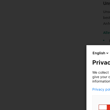
Un
Uns
bes
Anf
All
English
Privac
We collect 
give your c
information
Z
Privacy po