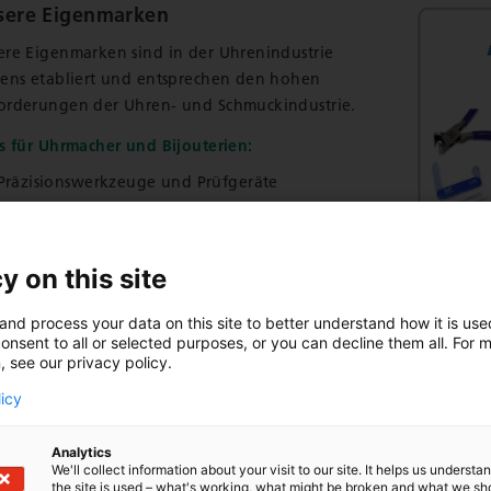
sere Eigenmarken
ere Eigenmarken sind in der Uhrenindustrie
tens etabliert und entsprechen den hohen
orderungen der Uhren- und Schmuckindustrie.
es für Uhrmacher und Bijouterien:
Präzisionswerkzeuge und Prüfgeräte
Unterhalts- und Reinigungsmittel
Öle für Uhrwerke
Sägeblätter für die Schmuckindustrie
y on this site
Hygiene- und Schutzartikel
and process your data on this site to better understand how it is us
onsent to all or selected purposes, or you can decline them all. For 
, see our privacy policy.
um Sortiment
Öle / Fette Novostar
licy
Analytics
We'll collect information about your visit to our site. It helps us underst
the site is used – what's working, what might be broken and what we sh